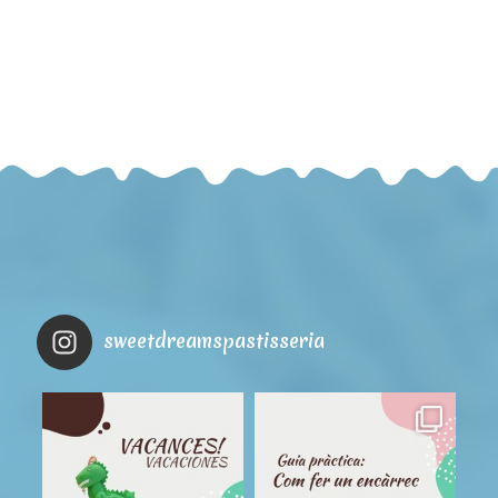
sweetdreamspastisseria