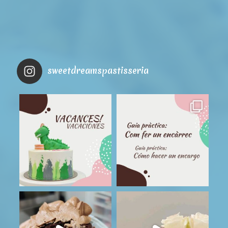
sweetdreamspastisseria